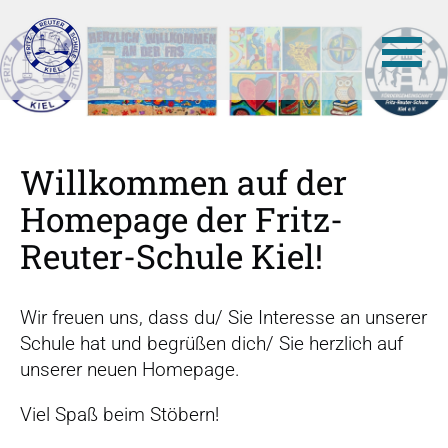
N
a
v
Willkommen auf der
i
Homepage der Fritz-
g
a
Reuter-Schule Kiel!
t
i
Wir freuen uns, dass du/ Sie Interesse an unserer
o
Schule hat und begrüßen dich/ Sie herzlich auf
n
unserer neuen Homepage.
ü
b
Viel Spaß beim Stöbern!
e