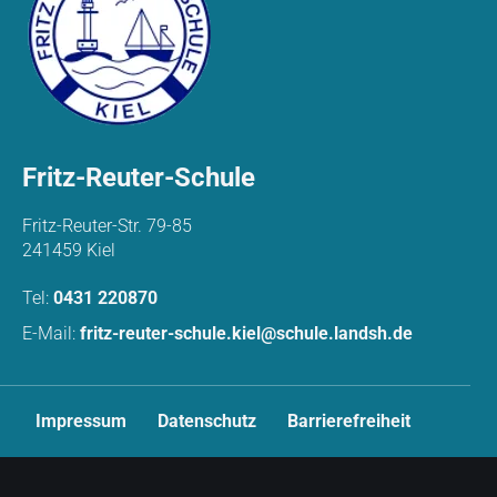
Fritz-Reuter-Schule
Fritz-Reuter-Str. 79-85
241459 Kiel
Tel:
0431 220870
E-Mail:
fritz-reuter-schule.kiel@schule.landsh.de
N
Impressum
Datenschutz
Barrierefreiheit
a
v
i