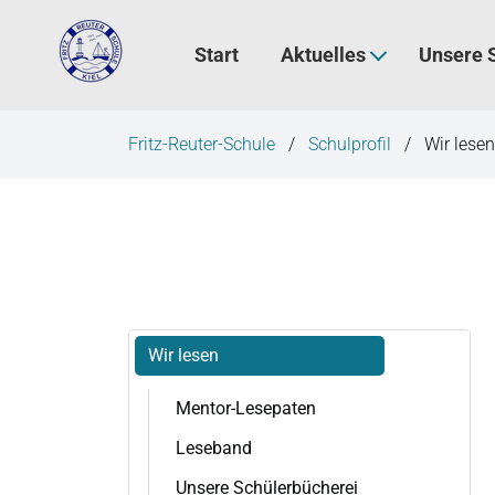
N
a
Start
Aktuelles
Unsere 
v
i
g
Fritz-Reuter-Schule
Schulprofil
Wir lesen
a
t
i
o
n
ü
b
N
e
Wir lesen
a
r
v
Mentor-Lesepaten
s
i
p
g
Leseband
a
r
Unsere Schülerbücherei
t