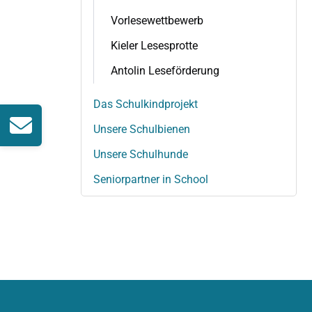
i
i
n
Vorlesewettbewerb
o
g
n
Kieler Lesesprotte
e
ü
Antolin Leseförderung
n
b
e
Das Schulkindprojekt
r
s
Unsere Schulbienen
p
r
Unsere Schulhunde
i
Seniorpartner in School
n
g
e
n