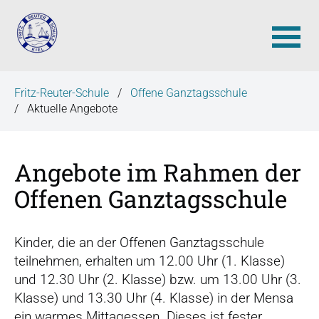
N
Fritz-Reuter-Schule
Offene Ganztagsschule
a
Aktuelle Angebote
v
i
g
Angebote im Rahmen der
a
t
Offenen Ganztagsschule
i
o
Kinder, die an der Offenen Ganztagsschule
n
teilnehmen, erhalten um 12.00 Uhr (1. Klasse)
ü
und 12.30 Uhr (2. Klasse) bzw. um 13.00 Uhr (3.
b
Klasse) und 13.30 Uhr (4. Klasse) in der Mensa
e
ein warmes Mittagessen. Dieses ist fester