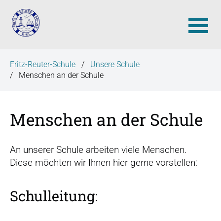
N
Fritz-Reuter-Schule
Unsere Schule
a
Menschen an der Schule
v
i
g
Menschen an der Schule
a
t
i
An unserer Schule arbeiten viele Menschen.
o
Diese möchten wir Ihnen hier gerne vorstellen:
n
ü
Schulleitung:
b
e