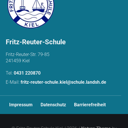
Fritz-Reuter-Schule
Fritz-Reuter-Str. 79-85
241459 Kiel
Tel:
0431 220870
E-Mail:
fritz-reuter-schule.kiel@schule.landsh.de
N
Impressum
Datenschutz
Barrierefreiheit
a
v
i
g