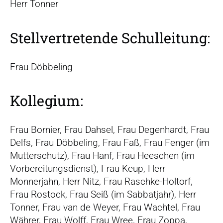
r
Herr Tonner
s
p
Stellvertretende Schulleitung:
r
i
n
Frau Döbbeling
g
e
Kollegium:
n
Frau Bornier, Frau Dahsel, Frau Degenhardt, Frau
Delfs, Frau Döbbeling, Frau Faß, Frau Fenger (im
Mutterschutz), Frau Hanf, Frau Heeschen (im
Vorbereitungsdienst), Frau Keup, Herr
Monnerjahn, Herr Nitz, Frau Raschke-Holtorf,
Frau Rostock, Frau Seiß (im Sabbatjahr), Herr
Tonner, Frau van de Weyer, Frau Wachtel, Frau
Währer, Frau Wolff, Frau Wree, Frau Zoppa,