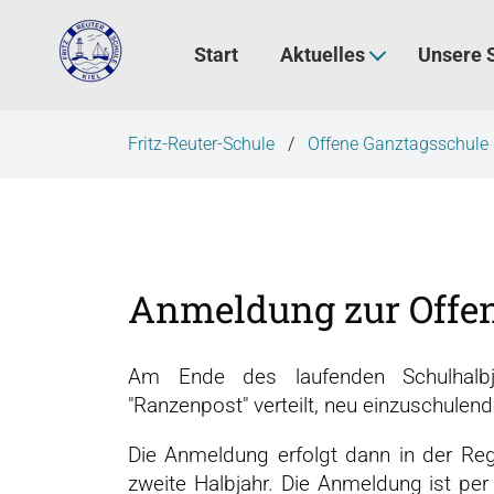
N
a
Start
Aktuelles
Unsere 
v
i
g
Fritz-Reuter-Schule
Offene Ganztagsschule
a
t
i
o
n
Anmeldung zur Offe
ü
b
e
Am Ende des laufenden Schulhalbj
r
"Ranzenpost" verteilt, neu einzuschulend
s
p
Die Anmeldung erfolgt dann in der Re
r
zweite Halbjahr. Die Anmeldung ist per