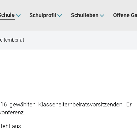
Schule
Schulprofil
Schulleben
Offene G
elternbeirat
 16 gewählten Klassenelternbeiratsvorsitzenden. Er
konferenz.
steht aus