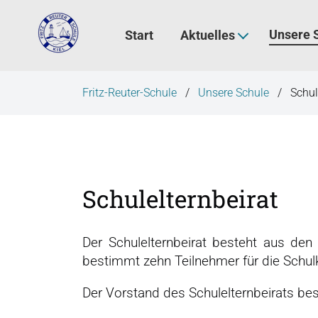
N
a
Unsere 
Start
Aktuelles
v
i
g
Fritz-Reuter-Schule
Unsere Schule
Schul
a
t
i
o
n
Schulelternbeirat
ü
b
e
Der Schulelternbeirat besteht aus den
r
bestimmt zehn Teilnehmer für die Schul
s
p
Der Vorstand des Schulelternbeirats be
r