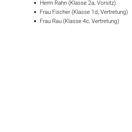
i
Herrn Rahn (Klasse 2a, Vorsitz)
n
Frau Fischer (Klasse 1d, Vertretung)
g
Frau Rau (Klasse 4c, Vertretung)
e
n