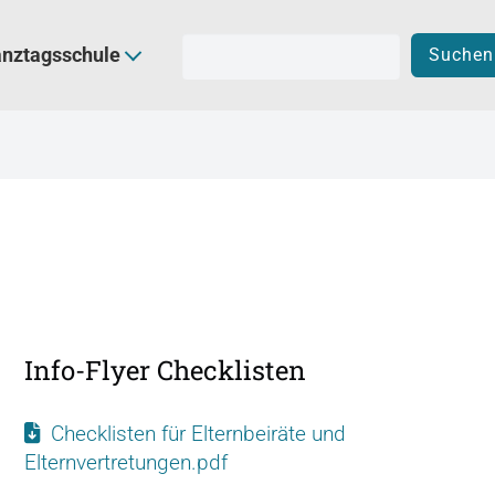
S
u
anztagsschule
Suchen
c
h
b
e
g
r
i
f
f
e
Info-Flyer Checklisten
Checklisten für Elternbeiräte und
Elternvertretungen.pdf