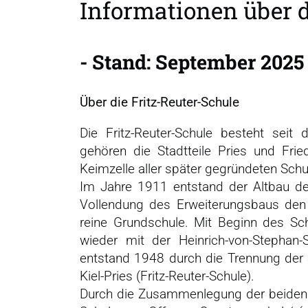
Informationen über d
i
n
g
- Stand: September 2025 
e
n
Über die Fritz-Reuter-Schule
Die Fritz-Reuter-Schule besteht sei
gehören die Stadtteile Pries und Frie
Keimzelle aller später gegründeten Sch
Im Jahre 1911 entstand der Altbau der
Vollendung des Erweiterungsbaus den 
reine Grundschule. Mit Beginn des Sch
wieder mit der Heinrich-von-Stephan
entstand 1948 durch die Trennung der 
Kiel-Pries (Fritz-Reuter-Schule).
Durch die Zusammenlegung der beiden G