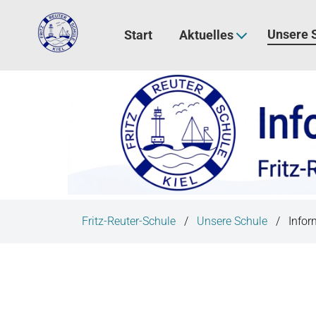
N
a
Unsere 
Start
Aktuelles
v
i
g
a
t
i
o
n
ü
b
Fritz-Reuter-Schule
Unsere Schule
Infor
e
r
s
p
r