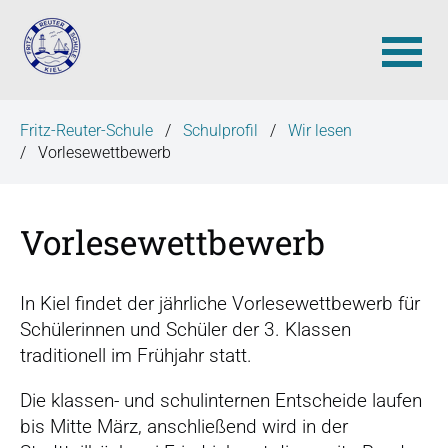
N
Fritz-Reuter-Schule
Schulprofil
Wir lesen
a
Vorlesewettbewerb
v
i
g
Vorlesewettbewerb
a
t
i
In Kiel findet der jährliche Vorlesewettbewerb für
o
Schülerinnen und Schüler der 3. Klassen
n
traditionell im Frühjahr statt.
ü
b
Die klassen- und schulinternen Entscheide laufen
e
bis Mitte März, anschließend wird in der