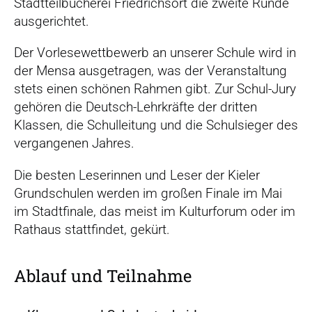
r
Stadtteilbücherei Friedrichsort die zweite Runde
s
ausgerichtet.
p
Der Vorlesewettbewerb an unserer Schule wird in
r
der Mensa ausgetragen, was der Veranstaltung
i
stets einen schönen Rahmen gibt. Zur Schul-Jury
n
gehören die Deutsch-Lehrkräfte der dritten
g
Klassen, die Schulleitung und die Schulsieger des
e
vergangenen Jahres.
n
Die besten Leserinnen und Leser der Kieler
Grundschulen werden im großen Finale im Mai
im Stadtfinale, das meist im Kulturforum oder im
Rathaus stattfindet, gekürt.
Ablauf und Teilnahme