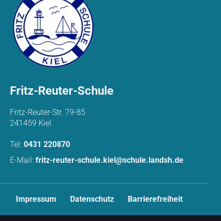
Fritz-Reuter-Schule
Fritz-Reuter-Str. 79-85
241459 Kiel
Tel:
0431 220870
E-Mail:
fritz-reuter-schule.kiel@schule.landsh.de
N
Impressum
Datenschutz
Barrierefreiheit
a
v