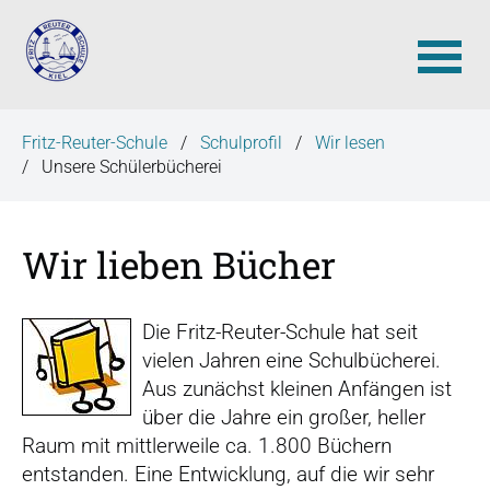
N
Fritz-Reuter-Schule
Schulprofil
Wir lesen
a
Unsere Schülerbücherei
v
i
g
Wir lieben Bücher
a
t
i
Die Fritz-Reuter-Schule hat seit
o
vielen Jahren eine Schulbücherei.
n
Aus zunächst kleinen Anfängen ist
ü
über die Jahre ein großer, heller
b
Raum mit mittlerweile ca. 1.800 Büchern
e
entstanden. Eine Entwicklung, auf die wir sehr