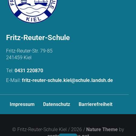
Fritz-Reuter-Schule
Fritz-Reuter-Str. 79-85
241459 Kiel
Tel:
0431 220870
E-Mail:
fritz-reuter-schule.kiel@schule.landsh.de
N
Impressum
Datenschutz
Barrierefreiheit
a
v
i
g
© Fritz-Reuter-Schule Kiel / 2026 /
Nature Theme
by
a