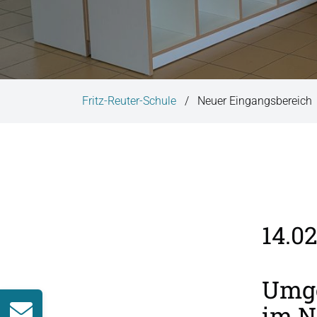
i
n
g
e
n
Fritz-Reuter-Schule
Neuer Eingangsbereich
14.0
Umge
im N