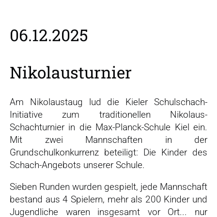
r
s
p
06.12.2025
r
i
n
Nikolausturnier
g
e
n
Am Nikolaustaug lud die Kieler Schulschach-
Initiative zum traditionellen Nikolaus-
Schachturnier in die Max-Planck-Schule Kiel ein.
Mit zwei Mannschaften in der
Grundschulkonkurrenz beteiligt: Die Kinder des
Schach-Angebots unserer Schule.
Sieben Runden wurden gespielt, jede Mannschaft
bestand aus 4 Spielern, mehr als 200 Kinder und
Jugendliche waren insgesamt vor Ort... nur