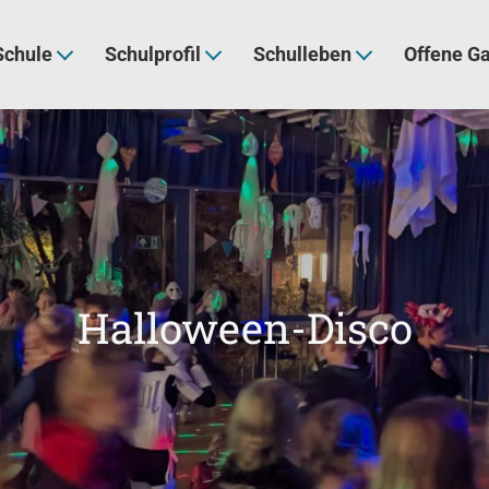
Schule
Schulprofil
Schulleben
Offene G
Halloween-Disco