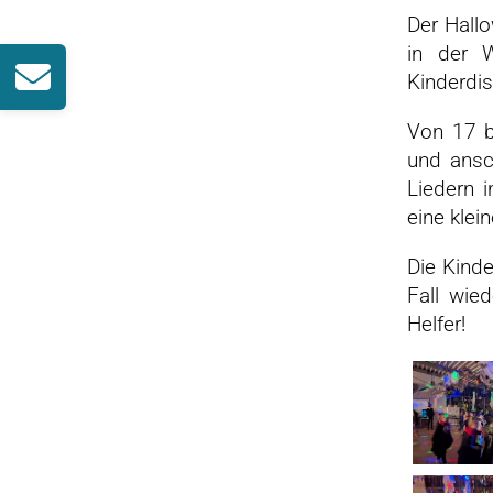
Der Hallo
in der 
Kinderdi
Von 17 b
und ansc
Liedern 
eine klei
Die Kind
Fall wie
Helfer!