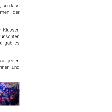
n, so dass
hmen der
n Klassen
wünschten
sa gab es
auf jeden
innen und