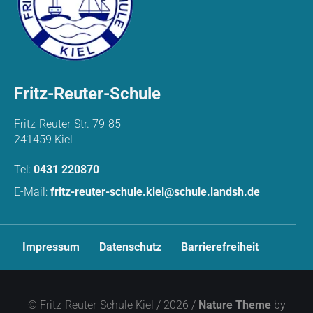
Fritz-Reuter-Schule
Fritz-Reuter-Str. 79-85
241459 Kiel
Tel:
0431 220870
E-Mail:
fritz-reuter-schule.kiel@schule.landsh.de
N
Impressum
Datenschutz
Barrierefreiheit
a
v
i
g
© Fritz-Reuter-Schule Kiel / 2026 /
Nature Theme
by