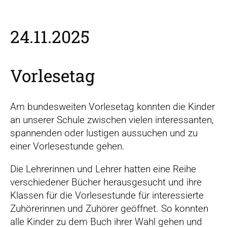
r
s
p
24.11.2025
r
i
n
Vorlesetag
g
e
n
Am bundesweiten Vorlesetag konnten die Kinder
an unserer Schule zwischen vielen interessanten,
spannenden oder lustigen aussuchen und zu
einer Vorlesestunde gehen.
Die Lehrerinnen und Lehrer hatten eine Reihe
verschiedener Bücher herausgesucht und ihre
Klassen für die Vorlesestunde für interessierte
Zuhörerinnen und Zuhörer geöffnet. So konnten
alle Kinder zu dem Buch ihrer Wahl gehen und