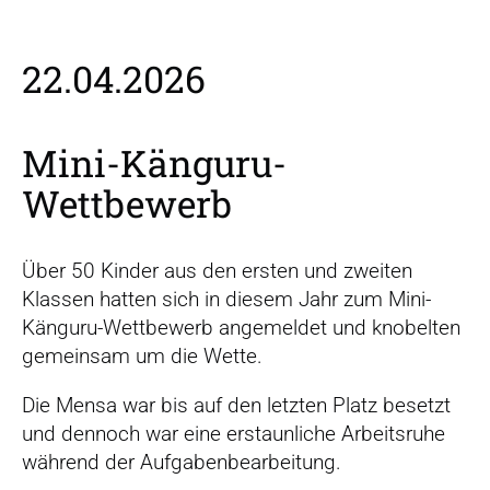
r
s
p
22.04.2026
r
i
n
Mini-Känguru-
g
Wettbewerb
e
n
Über 50 Kinder aus den ersten und zweiten
Klassen hatten sich in diesem Jahr zum Mini-
Känguru-Wettbewerb angemeldet und knobelten
gemeinsam um die Wette.
Die Mensa war bis auf den letzten Platz besetzt
und dennoch war eine erstaunliche Arbeitsruhe
während der Aufgabenbearbeitung.