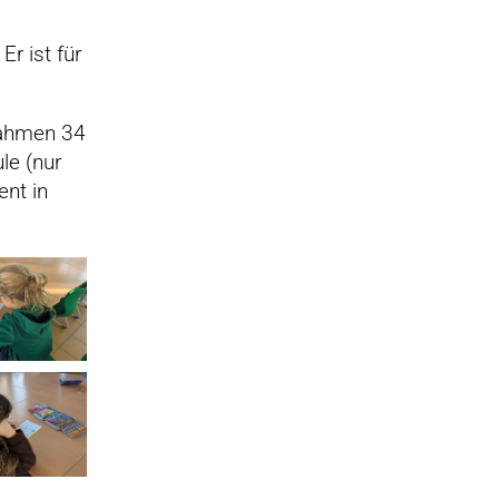
r ist für
nahmen 34
le (nur
nt in