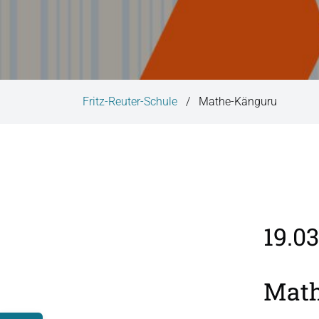
i
n
g
e
n
Fritz-Reuter-Schule
Mathe-Känguru
19.0
Mat