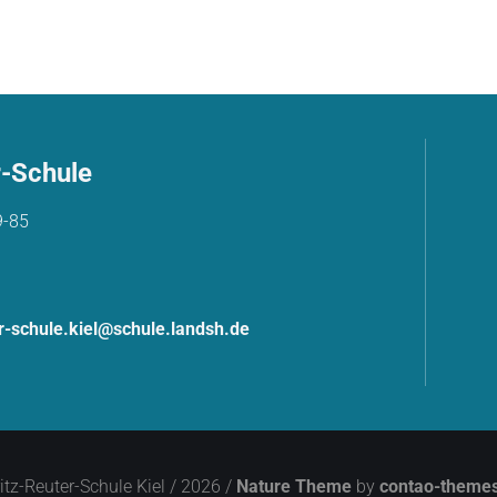
r-Schule
9-85
er-schule.kiel@schule.landsh.de
itz-Reuter-Schule Kiel / 2026 /
Nature Theme
by
contao-themes