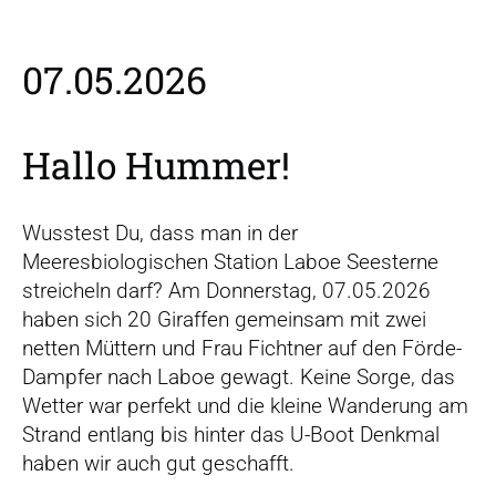
r
s
p
07.05.2026
r
i
n
Hallo Hummer!
g
e
n
Wusstest Du, dass man in der
Meeresbiologischen Station Laboe Seesterne
streicheln darf? Am Donnerstag, 07.05.2026
haben sich 20 Giraffen gemeinsam mit zwei
netten Müttern und Frau Fichtner auf den Förde-
Dampfer nach Laboe gewagt. Keine Sorge, das
Wetter war perfekt und die kleine Wanderung am
Strand entlang bis hinter das U-Boot Denkmal
haben wir auch gut geschafft.