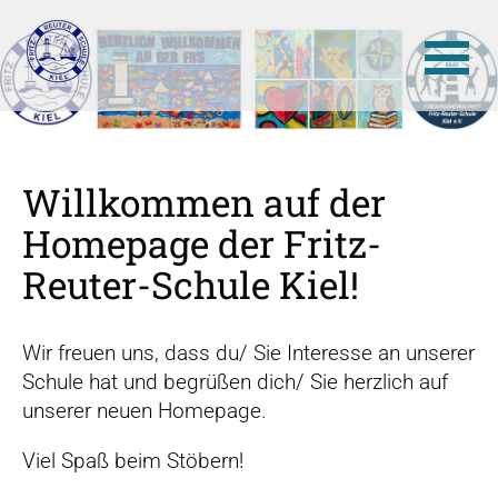
N
a
v
Willkommen auf der
i
Homepage der Fritz-
g
a
Reuter-Schule Kiel!
t
i
Wir freuen uns, dass du/ Sie Interesse an unserer
o
Schule hat und begrüßen dich/ Sie herzlich auf
n
unserer neuen Homepage.
ü
b
Viel Spaß beim Stöbern!
e